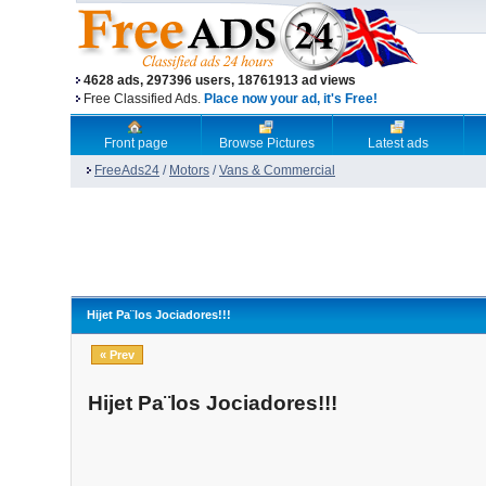
4628 ads, 297396 users, 18761913 ad views
Free Classified Ads.
Place now your ad, it's Free!
Front page
Browse Pictures
Latest ads
FreeAds24
/
Motors
/
Vans & Commercial
Hijet Pa¨los Jociadores!!!
« Prev
Hijet Pa¨los Jociadores!!!